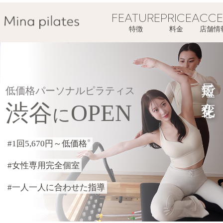
FEATURE
PRICE
ACCE
特徴
料金
店舗情
最短で変化を
低価格パーソナルピラティス
渋谷
OPEN
に
#1回5,670円～低価格
※
#女性専用完全個室
#一人一人に合わせた指導